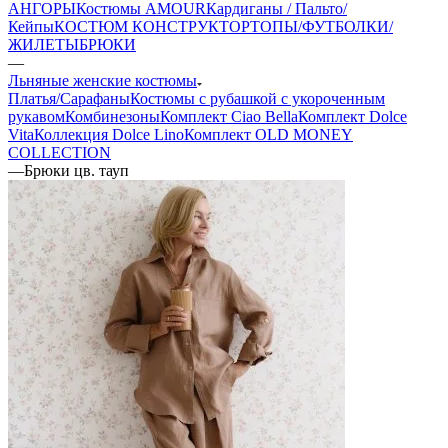
АНГОРЫ
Костюмы AMOUR
Кардиганы / Пальто/
Кейпы
КОСТЮМ КОНСТРУКТОР
ТОПЫ/ФУТБОЛКИ/
ЖИЛЕТЫ
БРЮКИ
—
Льняные женские костюмы
Платья/Сарафаны
Костюмы с рубашкой с укороченным
рукавом
Комбинезоны
Комплект Ciao Bella
Комплект Dolce
Vita
Коллекция Dolce Lino
Комплект OLD MONEY
COLLECTION
—
Брюки цв. тауп