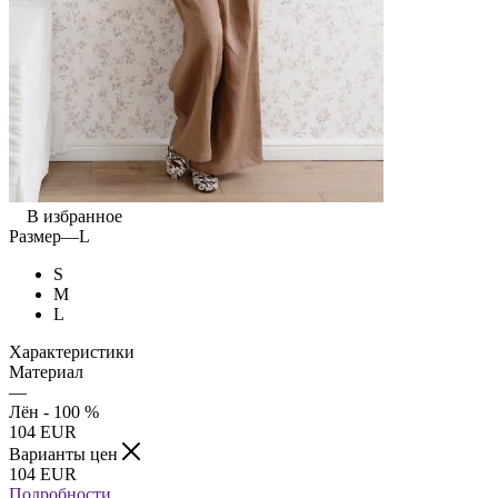
В избранное
Размер
—
L
S
M
L
Характеристики
Материал
—
Лён - 100 %
104
EUR
Варианты цен
104
EUR
Подробности