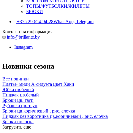
КОСТЮМ КОНСТРУКТОР
ТОПЫ/ФУТБОЛКИ/ЖИЛЕТЫ
БРЮКИ
+375 29 654-94-28
WhatsApp, Telegram
Контактная информация
info@brillante.by
Instagram
Новинки сезона
Все новинки
Платье- миди А-силуэта цвет Хаки
Юбка цв.белый
Пиджак цв.белый
Брюки цв. тауп
Рубашка цв. тауп
Брюки цв.коричневый , рис. елочка
Пиджак без воротника цв.коричневый , рис. елочка
Брюки полоска
Загрузить еще